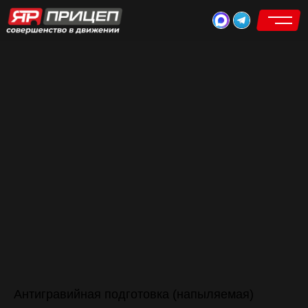
каталог прицепов
Антигравийная подготовка (напыляемая)
прицепы для аэролодок