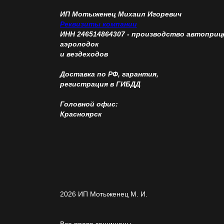
ИП Мотыженец Михаил Игоревич
Сокращенное наименование
Реквизиты компании
ИНН 246514864307 - производство автоприц
аэролодок
и вездеходов
ИНН
Доставка по РФ, гарантия,
регистрация в ГИБДД
КПП
Головной офис:
Красноярск
ОГРН
Адрес юридического лица
Эл. почта
2026
ИП Мотыженец М. И.