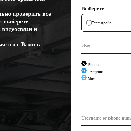
Выберете
льно проверить все
и выберете
Тест-драйв
с видеосвязи и
жется с Вами в
Phone
Telegram
Max