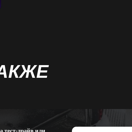
АКЖЕ
а тест-драйв или