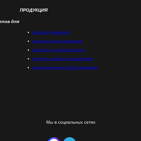
ПРОДУКЦИЯ
ООО "ТД Ярприцеп"
епов для
каталог прицепов
2463125258
прицепы для аэролодок
прицепы для вездеходов
246501001
прицепы общего назначения
дополнительное оборудование
1212400025474
660125, КРАСНОЯРСКИЙ КРАЙ, Г КРАСНОЯРСК, 
YARPRICEP@MAIL.RU
Мы в социальных сетях