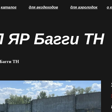
каталог
для вездеходов
для аэролодок
о 
ЯР Багги ТН
Багги ТН