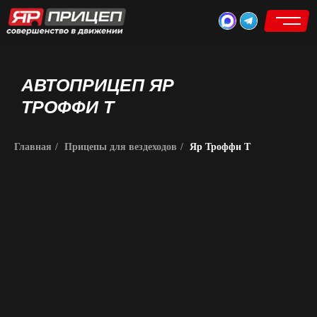
АВТОПРИЦЕП ЯР
ТРОФФИ Т
Главная
/
Прицепы для вездеходов
/
Яр Троффи Т