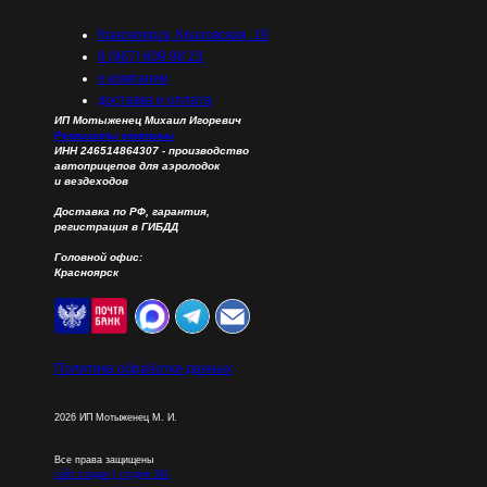
наименование
ОТВЕТСТВЕННОСТЬЮ "
Красноярск, Кразовская, 10
ЯрПрицеп"
8 (967) 609 98 23
о компании
доставка и оплата
Сокращенное
ООО "ТД Ярприцеп"
ИП Мотыженец Михаил Игоревич
Реквизиты компании
наименование
ИНН 246514864307 - производство
автоприцепов для аэролодок
и вездеходов
ИНН
2463125258
Доставка по РФ, гарантия,
регистрация в ГИБДД
Головной офис:
Красноярск
КПП
246501001
ОГРН
1212400025474
Политика обработки данных
2026
ИП Мотыженец М. И.
Адрес юридического
660125, КРАСНОЯРСКИ
лица
КРАСНОЯРСК, УЛ Рязанс
Все права защищены
сайт создан | студия 391